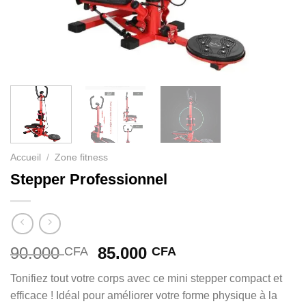
Accueil
/
Zone fitness
Stepper Professionnel
Le
Le
90.000
85.000
CFA
CFA
prix
prix
Tonifiez tout votre corps avec ce mini stepper compact et
initial
actuel
efficace ! Idéal pour améliorer votre forme physique à la
était :
est :