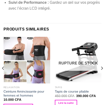
Suivi de Performance :
Gardez un œil sur vos progrès
avec l’écran LCD intégré.
PRODUITS SIMILAIRES
RUPTURE DE STOCK
RELAXATION
TAPIS
Ceinture Amincissante pour
Tapis de course pliable
femmes et hommes
Le
Le
450.000
CFA
390.000
CFA
prix
prix
10.000
CFA
el
initial
actuel
Lire la suite
était :
est :